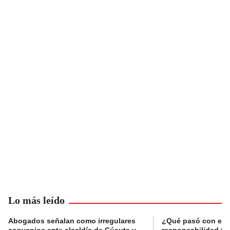
Lo más leído
Abogados señalan como irregulares
¿Qué pasó con el 
convenios ente alcaldía de Cúcuta y
responsabilidad fis