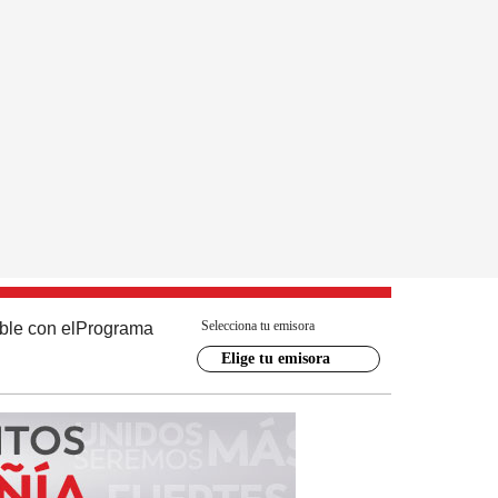
Selecciona tu emisora
ble con el
Programa
Elige tu emisora