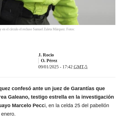
, y en el círculo el recluso Samuel Zuleta Márquez. Fotos:
J. Rocio
O. Pérez
09/01/2025 - 17:42
GMT-5
quez confesó ante un juez de Garantías que
ea Galeano, testigo estrella
en la investigación
guayo Marcelo Pecc
i, en la celda 25 del pabellón
 enero.