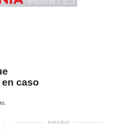
ue
a en caso
ro.