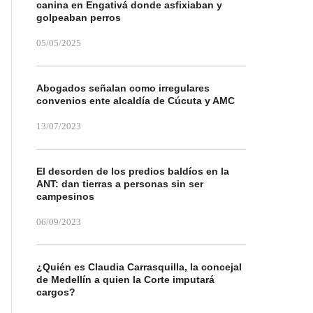
canina en Engativá donde asfixiaban y
golpeaban perros
05/05/2025
Abogados señalan como irregulares
convenios ente alcaldía de Cúcuta y AMC
13/07/2023
El desorden de los predios baldíos en la
ANT: dan tierras a personas sin ser
campesinos
06/09/2023
¿Quién es Claudia Carrasquilla, la concejal
de Medellín a quien la Corte imputará
cargos?