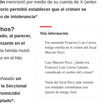
ión
mencionó por medio de su cuenta de X (antes
torio permitió establecer que el crimen se
o de intolerancia”
.
chos?
Más información
ado, al parecer,
nzante en el
Fue asesinado Francisco Luis Correa,
testigo estrella en el crimen del fiscal
la herida murió
Marcelo Pecci
r en el hilo
Caso Marcelo Pecci: ¿Quién era
Francisco Luis Correa Galeano,
considerado el cerebro del crimen?
señalado
un
Viuda del fiscal Pecci pide reunión
 la Seccional
con entidades colombianas tras
muerte de testigo clave
 homicidio
ptado”.