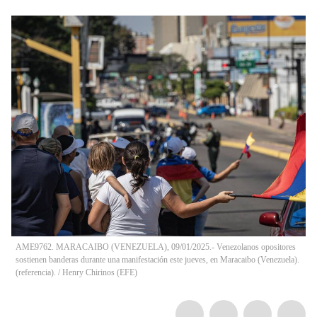
AME9762. MARACAIBO (VENEZUELA), 09/01/2025.- Venezolanos opositores
sostienen banderas durante una manifestación este jueves, en Maracaibo (Venezuela).
(referencia).
/
Henry Chirinos
(
EFE
)