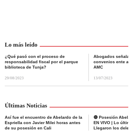
Lo más leído
¿Qué pasó con el proceso de
Abogados señalan 
responsabilidad fiscal por el parque
convenios ente alc
biblioteca de Tunja?
AMC
29/08/2023
13/07/2023
Últimas Noticias
Así fue el encuentro de Abelardo de la
🔴 Posesión Abelard
Espriella con Javier Milei horas antes
EN VIVO | Lo últim
de su posesión en Cali
Llegaron los deleg