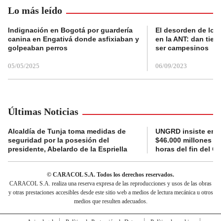
Lo más leído
Indignación en Bogotá por guardería
El desorden de los
canina en Engativá donde asfixiaban y
en la ANT: dan tier
golpeaban perros
ser campesinos
05/05/2025
06/09/2023
Últimas Noticias
Alcaldía de Tunja toma medidas de
UNGRD insiste en li
seguridad por la posesión del
$46.000 millones e
presidente, Abelardo de la Espriella
horas del fin del G
© CARACOL S.A. Todos los derechos reservados.
CARACOL S.A. realiza una reserva expresa de las reproducciones y usos de las obras
y otras prestaciones accesibles desde este sitio web a medios de lectura mecánica u otros
medios que resulten adecuados.