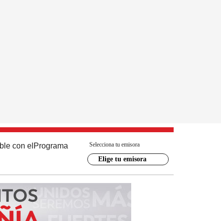
Selecciona tu emisora
ble con el
Programa
Elige tu emisora