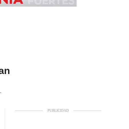
uan
.