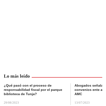
Lo más leído
¿Qué pasó con el proceso de
Abogados señalan 
responsabilidad fiscal por el parque
convenios ente alc
biblioteca de Tunja?
AMC
29/08/2023
13/07/2023