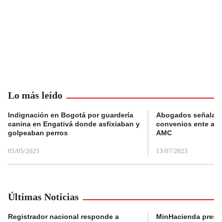
Lo más leído
Indignación en Bogotá por guardería
Abogados señalan 
canina en Engativá donde asfixiaban y
convenios ente alc
golpeaban perros
AMC
05/05/2025
13/07/2023
Últimas Noticias
Registrador nacional responde a
MinHacienda presen