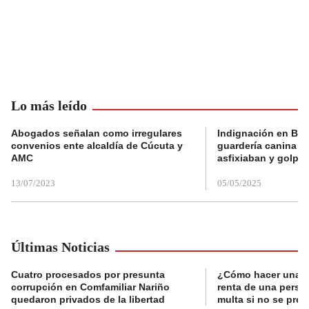
Lo más leído
Abogados señalan como irregulares
Indignación en Bog
convenios ente alcaldía de Cúcuta y
guardería canina e
AMC
asfixiaban y golpe
13/07/2023
05/05/2025
Últimas Noticias
Cuatro procesados por presunta
¿Cómo hacer una d
corrupción en Comfamiliar Nariño
renta de una perso
quedaron privados de la libertad
multa si no se pres