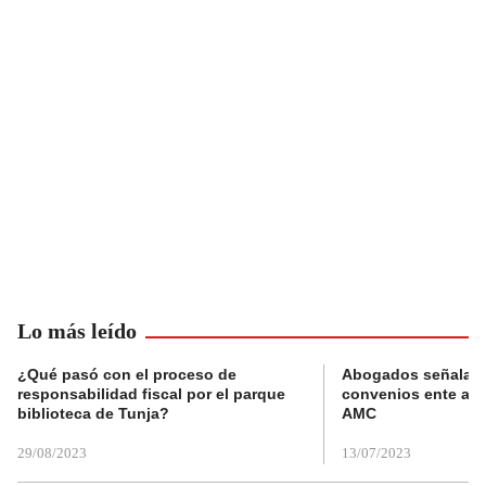
Lo más leído
¿Qué pasó con el proceso de
Abogados señalan 
responsabilidad fiscal por el parque
convenios ente alc
biblioteca de Tunja?
AMC
29/08/2023
13/07/2023