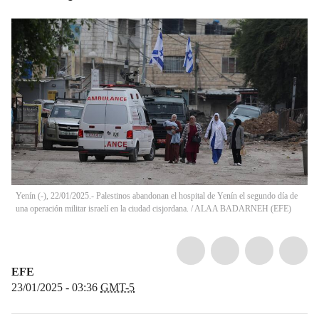
Yenín (-), 22/01/2025.- Palestinos abandonan el hospital de Yenín el segundo día de
una operación militar israelí en la ciudad cisjordana.
/
ALAA BADARNEH
(
EFE
)
EFE
23/01/2025 - 03:36
GMT-5