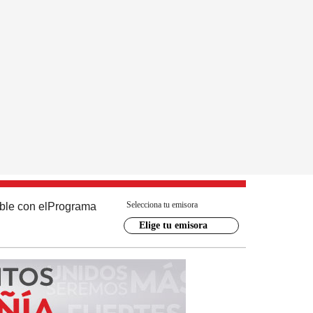
Selecciona tu emisora
ble con el
Programa
Elige tu emisora