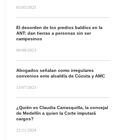
05/05/2025
El desorden de los predios baldíos en la
ANT: dan tierras a personas sin ser
campesinos
06/09/2023
Abogados señalan como irregulares
convenios ente alcaldía de Cúcuta y AMC
13/07/2023
¿Quién es Claudia Carrasquilla, la concejal
de Medellín a quien la Corte imputará
cargos?
21/11/2024