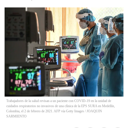
Trabajadores de la salud revisan a un paciente con COVID-19 en la unidad de
cuidados respiratorios no invasivos de una clínica de la EPS SURA en Medellín,
Colombia, el 2 de febrero de 2021. AFP vía Getty Images
/
JOAQUIN
SARMIENTO