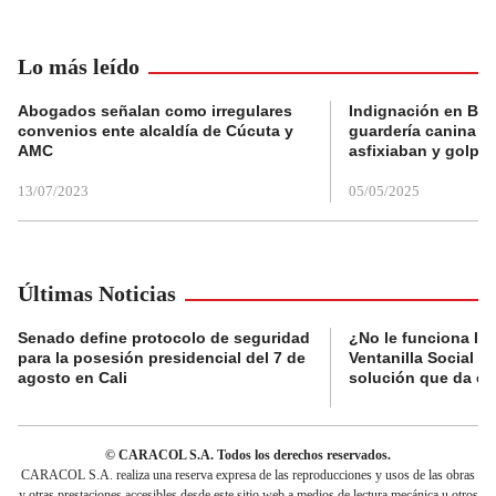
Lo más leído
Abogados señalan como irregulares
Indignación en Bog
convenios ente alcaldía de Cúcuta y
guardería canina e
AMC
asfixiaban y golpe
13/07/2023
05/05/2025
Últimas Noticias
Senado define protocolo de seguridad
¿No le funciona la
para la posesión presidencial del 7 de
Ventanilla Social de
agosto en Cali
solución que da el
© CARACOL S.A. Todos los derechos reservados.
CARACOL S.A. realiza una reserva expresa de las reproducciones y usos de las obras
y otras prestaciones accesibles desde este sitio web a medios de lectura mecánica u otros