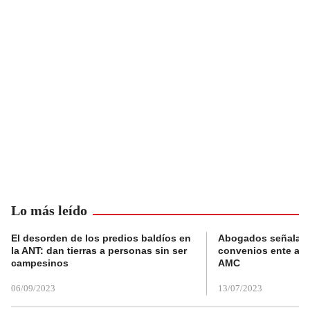
Lo más leído
El desorden de los predios baldíos en
Abogados señalan 
la ANT: dan tierras a personas sin ser
convenios ente alc
campesinos
AMC
06/09/2023
13/07/2023