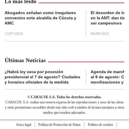
Lo más leído
Abogados señalan como irregulares
El desorden de los
convenios ente alcaldía de Cúcuta y
en la ANT: dan tier
AMC
ser campesinos
13/07/2023
06/09/2023
Últimas Noticias
¿Habrá ley seca por posesión
Agenda de marchas
presidencial el 7 de agosto? Ciudades
al 9 de agosto: Co
y horarios oficiales de la medida
movilizaciones y a
© CARACOL S.A. Todos los derechos reservados.
CARACOL S.A. realiza una reserva expresa de las reproducciones y usos de las obras
y otras prestaciones accesibles desde este sitio web a medios de lectura mecánica u otros
medios que resulten adecuados.
Aviso legal
Política de Protección de Datos
Política de cookies