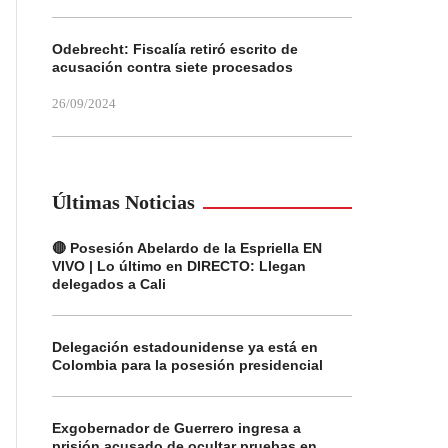
Odebrecht: Fiscalía retiró escrito de
acusación contra siete procesados
26/09/2024
Últimas Noticias
🔴 Posesión Abelardo de la Espriella EN
VIVO | Lo último en DIRECTO: Llegan
delegados a Cali
Delegación estadounidense ya está en
Colombia para la posesión presidencial
Exgobernador de Guerrero ingresa a
prisión acusado de ocultar pruebas en