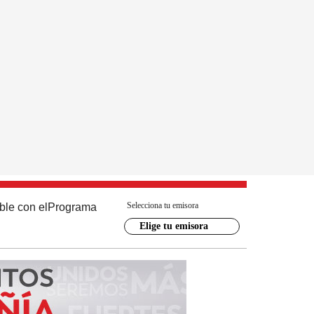
Selecciona tu emisora
ble con el
Programa
Elige tu emisora