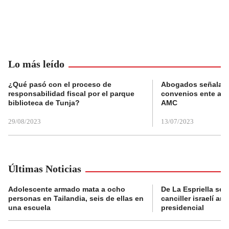
Lo más leído
¿Qué pasó con el proceso de
Abogados señalan 
responsabilidad fiscal por el parque
convenios ente alc
biblioteca de Tunja?
AMC
29/08/2023
13/07/2023
Últimas Noticias
Adolescente armado mata a ocho
De La Espriella se 
personas en Tailandia, seis de ellas en
canciller israelí a
una escuela
presidencial