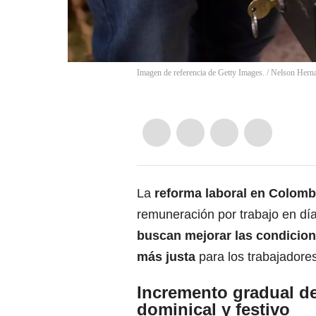
Imagen de referencia de Getty Images.
/
Nelson Herna
La
reforma laboral en Colom
remuneración por trabajo en día
buscan mejorar las condicion
más justa
para los trabajadore
Incremento gradual de
dominical y festivo