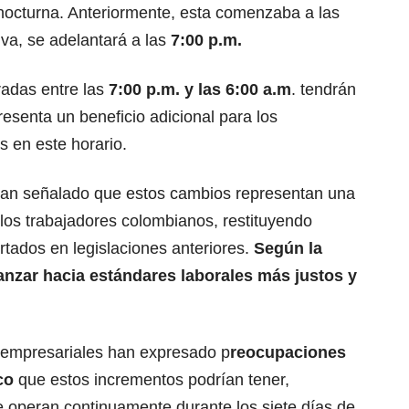
nocturna. Anteriormente, esta comenzaba a las
va, se adelantará a las
7:00 p.m.
radas entre las
7:00 p.m. y las 6:00 a.m
. tendrán
resenta un beneficio adicional para los
 en este horario.
han señalado que estos cambios representan una
los trabajadores colombianos, restituyendo
rtados en legislaciones anteriores.
Según la
anzar hacia estándares laborales más justos y
s empresariales han expresado p
reocupaciones
ico
que estos incrementos podrían tener,
e operan continuamente durante los siete días de