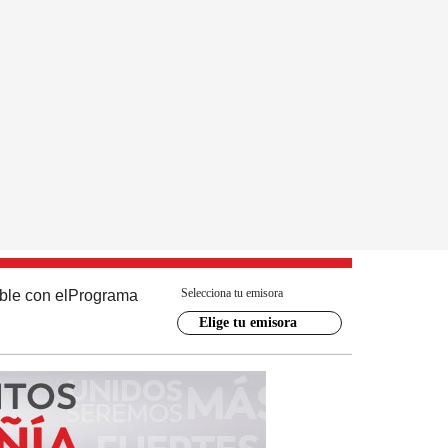
Selecciona tu emisora
ble con el
Programa
Elige tu emisora