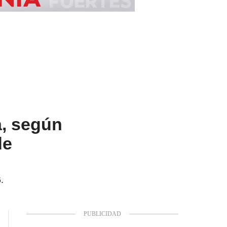
, según
de
.