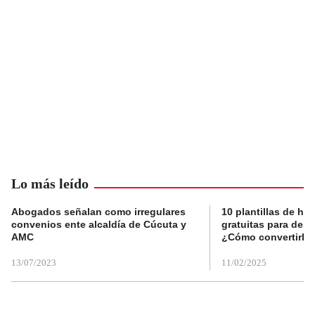
Lo más leído
Abogados señalan como irregulares
10 plantillas de hoj
convenios ente alcaldía de Cúcuta y
gratuitas para des
AMC
¿Cómo convertirla
13/07/2023
11/02/2025