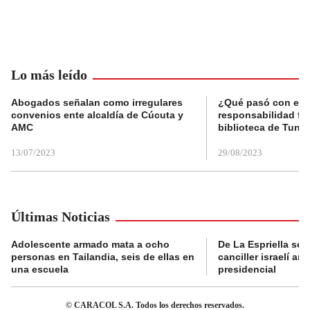
Lo más leído
Abogados señalan como irregulares
¿Qué pasó con el 
convenios ente alcaldía de Cúcuta y
responsabilidad fis
AMC
biblioteca de Tunja
13/07/2023
29/08/2023
Últimas Noticias
Adolescente armado mata a ocho
De La Espriella se 
personas en Tailandia, seis de ellas en
canciller israelí a
una escuela
presidencial
© CARACOL S.A. Todos los derechos reservados.