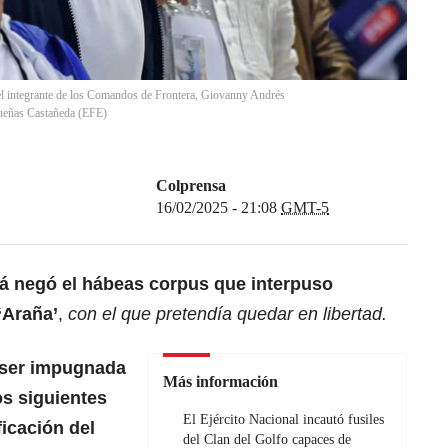
el integrante de los Comandos de Frontera, Giovanny Andrés
ueñas Castañeda
(
EFE
)
Colprensa
16/02/2025 - 21:08
GMT-5
tá
negó el hábeas corpus que interpuso
‘Araña’
,
con el que pretendía quedar en libertad.
ser impugnada
Más información
os siguientes
El Ejército Nacional incautó fusiles
ficación del
del Clan del Golfo capaces de