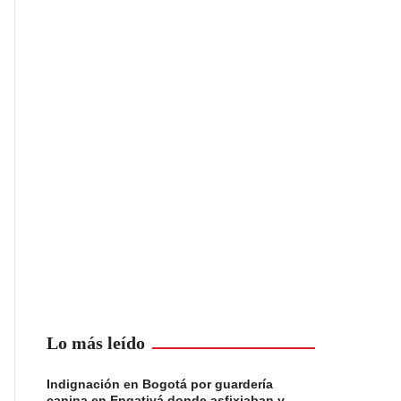
Lo más leído
Indignación en Bogotá por guardería
canina en Engativá donde asfixiaban y