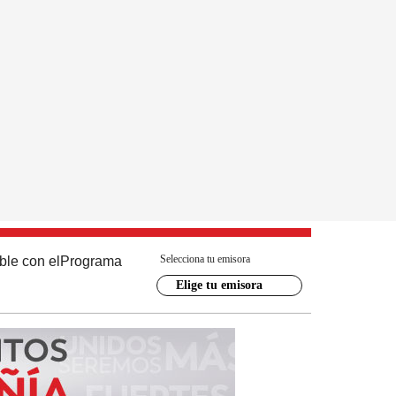
Selecciona tu emisora
ble con el
Programa
Elige tu emisora