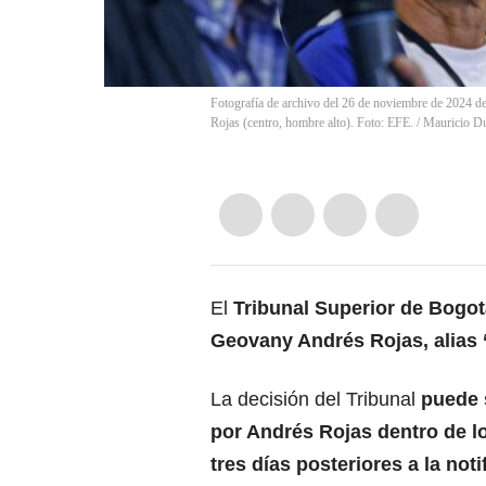
Fotografía de archivo del 26 de noviembre de 2024 d
Rojas (centro, hombre alto). Foto: EFE.
/
Mauricio D
El
Tribunal Superior de Bogo
Geovany Andrés Rojas, alias 
La decisión del Tribunal
puede 
por Andrés Rojas dentro de l
tres días posteriores a la noti