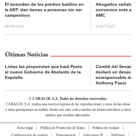
El desorden de los predios baldíos en
Abogados señalan 
la ANT: dan tierras a personas sin ser
convenios ente alc
campesinos
AMC
06/09/2023
13/07/2023
Últimas Noticias
Listas las propuestas que hará Pasto
Comité del Senado 
al nuevo Gobierno de Abelardo de la
declaró en desacat
Espriella
exresponsable de l
Anthony Fauci
© CARACOL S.A. Todos los derechos reservados.
CARACOL S.A. realiza una reserva expresa de las reproducciones y usos de las obras
y otras prestaciones accesibles desde este sitio web a medios de lectura mecánica u otros
medios que resulten adecuados.
Aviso legal
Política de Protección de Datos
Política de cookies
Configuración de cookies
Transparencia
Soluciones W
Teléfonos