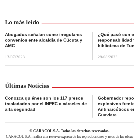
Lo más leído
Abogados señalan como irregulares
¿Qué pasó con el 
convenios ente alcaldía de Cúcuta y
responsabilidad fis
AMC
biblioteca de Tunja
13/07/2023
29/08/2023
Últimas Noticias
Conozca quiénes son los 117 presos
Gobernador reporta
trasladados por el INPEC a cárceles de
explosivos frente 
alta seguridad
Antinarcóticos en 
Guaviare
© CARACOL S.A. Todos los derechos reservados.
CARACOL S.A. realiza una reserva expresa de las reproducciones y usos de las obras