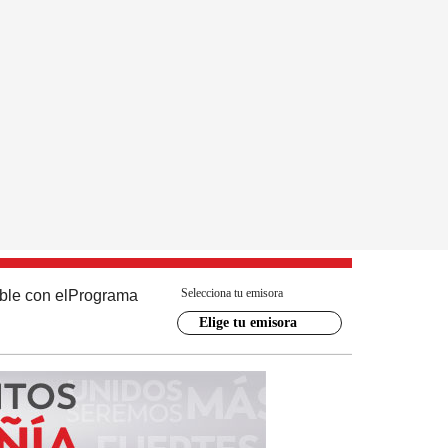
Selecciona tu emisora
ble con el
Programa
Elige tu emisora