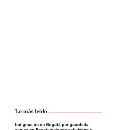
Lo más leído
Indignación en Bogotá por guardería
canina en Engativá donde asfixiaban y