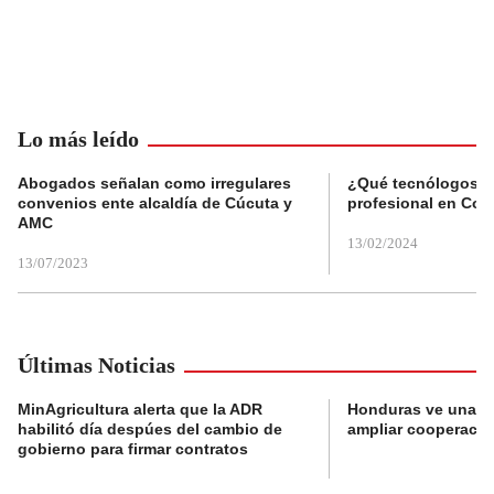
Lo más leído
Abogados señalan como irregulares
¿Qué tecnólogos re
convenios ente alcaldía de Cúcuta y
profesional en Col
AMC
13/02/2024
13/07/2023
Últimas Noticias
MinAgricultura alerta que la ADR
Honduras ve una o
habilitó día despúes del cambio de
ampliar cooperaci
gobierno para firmar contratos