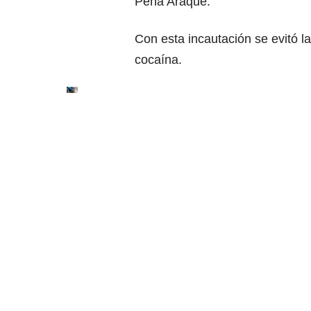
Peña Araque.
Con esta incautación se evitó l
cocaína.