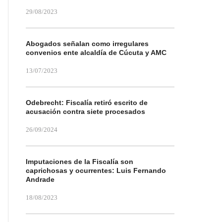
29/08/2023
Abogados señalan como irregulares
convenios ente alcaldía de Cúcuta y AMC
13/07/2023
Odebrecht: Fiscalía retiró escrito de
acusación contra siete procesados
26/09/2024
Imputaciones de la Fiscalía son
caprichosas y ocurrentes: Luis Fernando
Andrade
18/08/2023