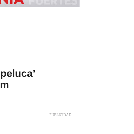
peluca’
am