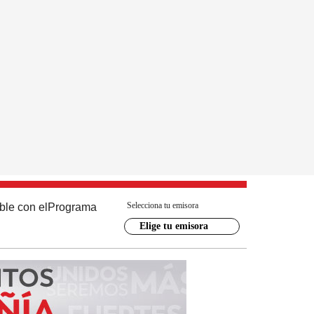
Selecciona tu emisora
ble con el
Programa
Elige tu emisora