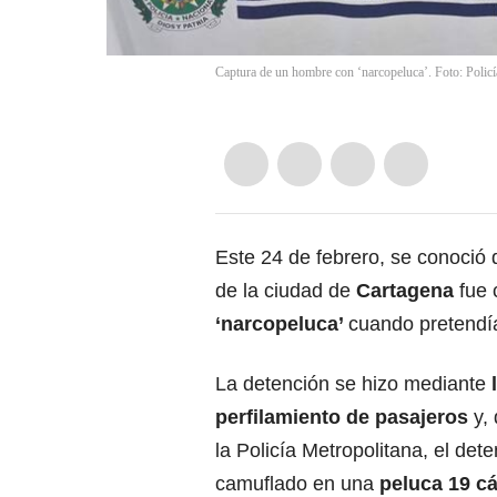
Captura de un hombre con ‘narcopeluca’. Foto: Polic
Este 24 de febrero, se conoció
de la ciudad de
Cartagena
fue 
‘narcopeluca’
cuando pretendí
La detención se hizo mediante
perfilamiento de pasajeros
y, 
la Policía Metropolitana, el det
camuflado en una
peluca 19 c