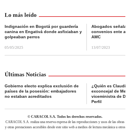
Lo más leído
Indignación en Bogotá por guardería
Abogados señalan 
canina en Engativá donde asfixiaban y
convenios ente alc
golpeaban perros
AMC
05/05/2025
13/07/2023
Últimas Noticias
Gobierno electo explica exclusión de
¿Quién es Claudia C
países de la posesión: embajadores
exconcejal de Mede
no estaban acreditados
viceministra de De
Perfil
© CARACOL S.A. Todos los derechos reservados.
CARACOL S.A. realiza una reserva expresa de las reproducciones y usos de las obras
y otras prestaciones accesibles desde este sitio web a medios de lectura mecánica u otros