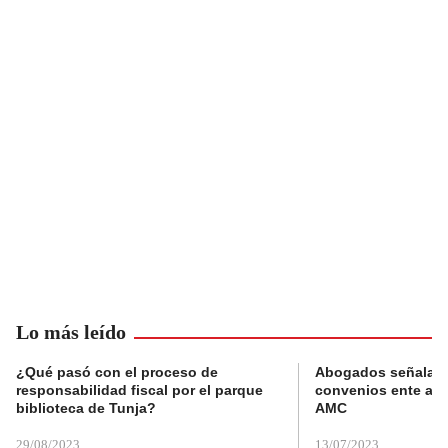
Lo más leído
¿Qué pasó con el proceso de
Abogados señalan 
responsabilidad fiscal por el parque
convenios ente alc
biblioteca de Tunja?
AMC
29/08/2023
13/07/2023