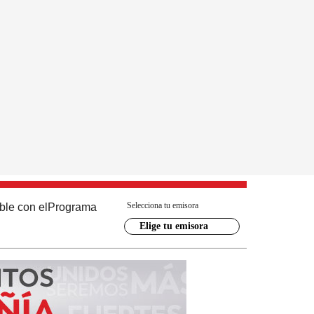
Selecciona tu emisora
ble con el
Programa
Elige tu emisora