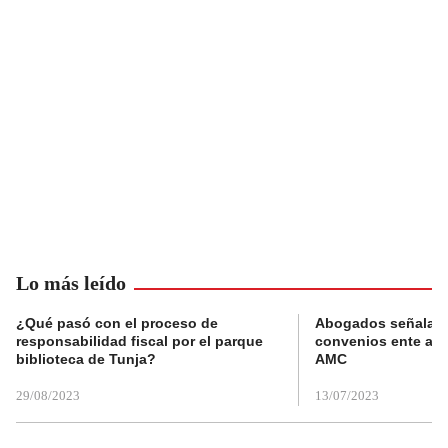
Lo más leído
¿Qué pasó con el proceso de
Abogados señalan 
responsabilidad fiscal por el parque
convenios ente alc
biblioteca de Tunja?
AMC
29/08/2023
13/07/2023