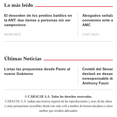
Lo más leído
El desorden de los predios baldíos en
Abogados señalan 
la ANT: dan tierras a personas sin ser
convenios ente alc
campesinos
AMC
06/09/2023
13/07/2023
Últimas Noticias
Listas las propuestas desde Pasto al
Comité del Senado 
nuevo Gobierno
declaró en desacat
exresponsable de l
Anthony Fauci
© CARACOL S.A. Todos los derechos reservados.
CARACOL S.A. realiza una reserva expresa de las reproducciones y usos de las obras
y otras prestaciones accesibles desde este sitio web a medios de lectura mecánica u otros
medios que resulten adecuados.