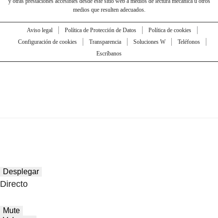
y otras prestaciones accesibles desde este sitio web a medios de lectura mecánica u otros
medios que resulten adecuados.
Aviso legal
Política de Protección de Datos
Política de cookies
Configuración de cookies
Transparencia
Soluciones W
Teléfonos
Escríbanos
Desplegar
Directo
Mute