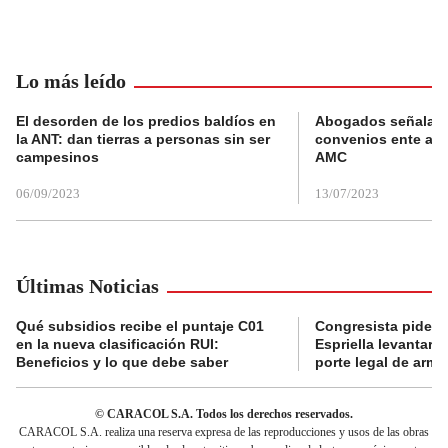
Lo más leído
El desorden de los predios baldíos en
Abogados señalan 
la ANT: dan tierras a personas sin ser
convenios ente alc
campesinos
AMC
06/09/2023
13/07/2023
Últimas Noticias
Qué subsidios recibe el puntaje C01
Congresista pide a
en la nueva clasificación RUI:
Espriella levantar la
Beneficios y lo que debe saber
porte legal de arma
© CARACOL S.A. Todos los derechos reservados.
CARACOL S.A. realiza una reserva expresa de las reproducciones y usos de las obras