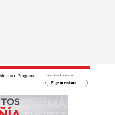
Selecciona tu emisora
ble con el
Programa
Elige tu emisora