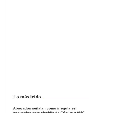
Lo más leído
Abogados señalan como irregulares
convenios ente alcaldía de Cúcuta y AMC