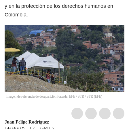
y en la protección de los derechos humanos en
Colombia.
Imagen de referencia de desaparición forzada. EFE / STR
/
STR
(
EFE
)
Juan Felipe Rodríguez
14/03/2025 - 15:11
GMT-5