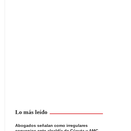
Lo más leído
Abogados señalan como irregulares
convenios ente alcaldía de Cúcuta y AMC