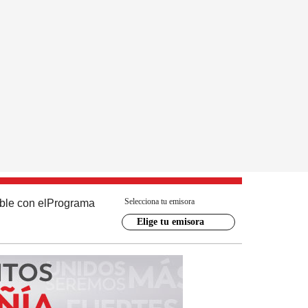
Selecciona tu emisora
ble con el
Programa
Elige tu emisora