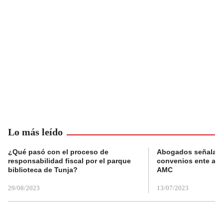
Lo más leído
¿Qué pasó con el proceso de
Abogados señalan 
responsabilidad fiscal por el parque
convenios ente alc
biblioteca de Tunja?
AMC
29/08/2023
13/07/2023