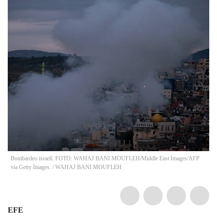
Bombardeo israelí. FOTO: WAHAJ BANI MOUFLEH/Middle East Images/AFP
via Getty Images.
/
WAHAJ BANI MOUFLEH
EFE