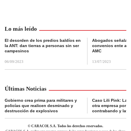
Lo más leído
El desorden de los predios baldíos en
Abogados señalan 
la ANT: dan tierras a personas sin ser
convenios ente alc
campesinos
AMC
06/09/2023
13/07/2023
Últimas Noticias
Gobierno crea prima para militares y
Caso Lili Pink: La F
policías que realicen desminado y
otra empresa por p
destrucción de explosivos
contrabando y lava
© CARACOL S.A. Todos los derechos reservados.