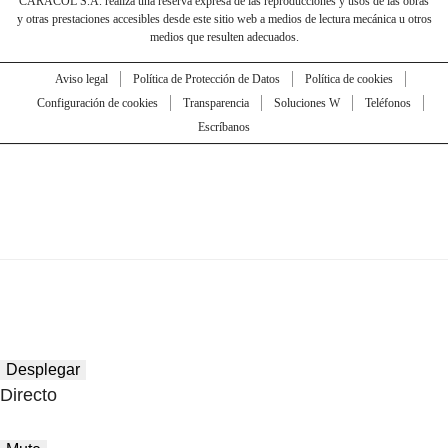
CARACOL S.A. realiza una reserva expresa de las reproducciones y usos de las obras
y otras prestaciones accesibles desde este sitio web a medios de lectura mecánica u otros
medios que resulten adecuados.
Aviso legal
Política de Protección de Datos
Política de cookies
Configuración de cookies
Transparencia
Soluciones W
Teléfonos
Escríbanos
Desplegar
Directo