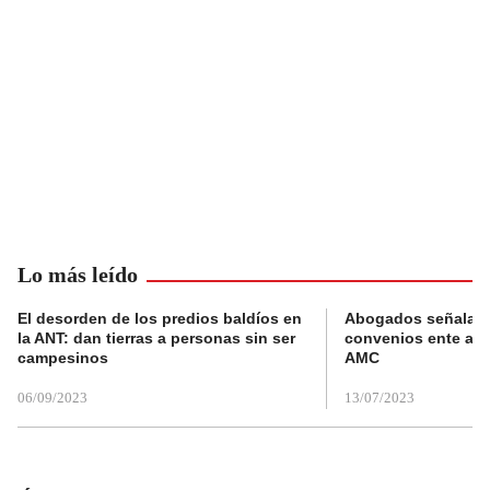
Lo más leído
El desorden de los predios baldíos en
Abogados señalan 
la ANT: dan tierras a personas sin ser
convenios ente alc
campesinos
AMC
06/09/2023
13/07/2023