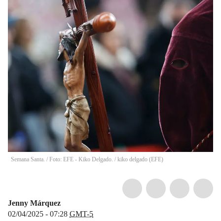
Semana Santa. / Foto: EFE - Kiko Delgado.
/
kiko delgado
(
EFE
)
Jenny Márquez
02/04/2025 - 07:28
GMT-5