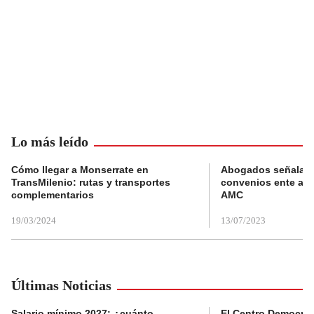
Lo más leído
Cómo llegar a Monserrate en
Abogados señalan 
TransMilenio: rutas y transportes
convenios ente alc
complementarios
AMC
19/03/2024
13/07/2023
Últimas Noticias
Salario mínimo 2027: ¿cuánto
El Centro Democrát