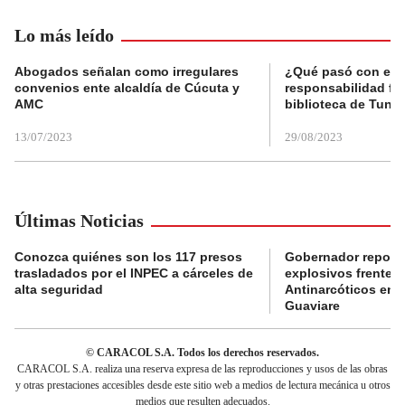
Lo más leído
Abogados señalan como irregulares
¿Qué pasó con el 
convenios ente alcaldía de Cúcuta y
responsabilidad fis
AMC
biblioteca de Tunja
13/07/2023
29/08/2023
Últimas Noticias
Conozca quiénes son los 117 presos
Gobernador reporta
trasladados por el INPEC a cárceles de
explosivos frente 
alta seguridad
Antinarcóticos en 
Guaviare
© CARACOL S.A. Todos los derechos reservados.
CARACOL S.A. realiza una reserva expresa de las reproducciones y usos de las obras
y otras prestaciones accesibles desde este sitio web a medios de lectura mecánica u otros
medios que resulten adecuados.