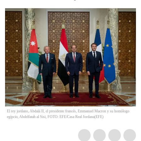
El rey jordano, Abdalá II, el presidente francés, Emmanuel Macron y su homólogo
egipcio, Abdelfatah al Sisi, FOTO: EFE/Casa Real Jordana
(
EFE
)