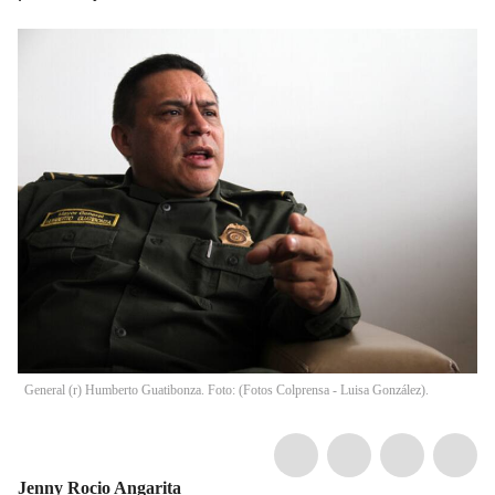
General (r) Humberto Guatibonza. Foto: (Fotos Colprensa - Luisa González).
Jenny Rocio Angarita