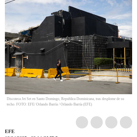
Discoteca Jet Set en Santo Domingo, Republica Dominicana, tras desplome de su
techo. FOTO: EFE/ Orlando Barría
/
Orlando Barría
(
EFE
)
EFE