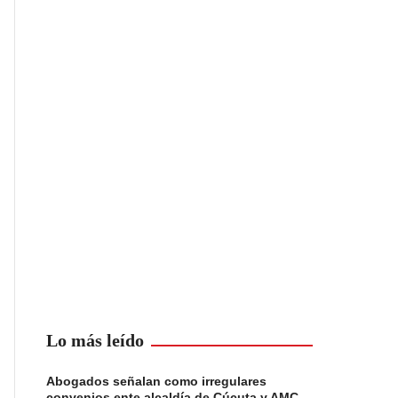
Lo más leído
Abogados señalan como irregulares
convenios ente alcaldía de Cúcuta y AMC