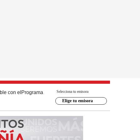
Selecciona tu emisora
ble con el
Programa
Elige tu emisora