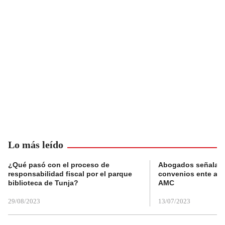
Lo más leído
¿Qué pasó con el proceso de
Abogados señalan 
responsabilidad fiscal por el parque
convenios ente alc
biblioteca de Tunja?
AMC
29/08/2023
13/07/2023