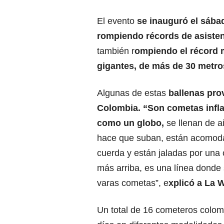
El evento
se inauguró el sábad
rompiendo récords de asiste
también r
ompiendo el récord m
gigantes, de más de 30 metros
Algunas de estas
ballenas pro
Colombia. “Son cometas infla
como un globo,
se llenan de ai
hace que suban, están acomod
cuerda y están jaladas por una
más arriba, es una línea donde
varas cometas”, e
xplicó a La 
Un total de 16 cometeros colomb