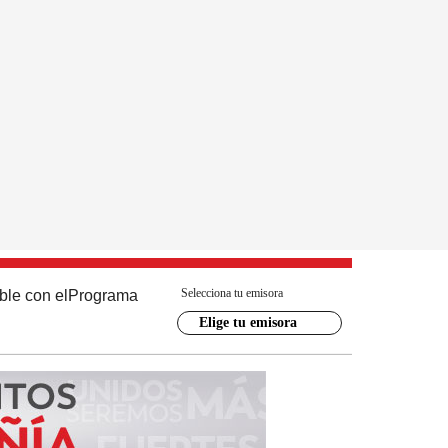
Selecciona tu emisora
ble con el
Programa
Elige tu emisora