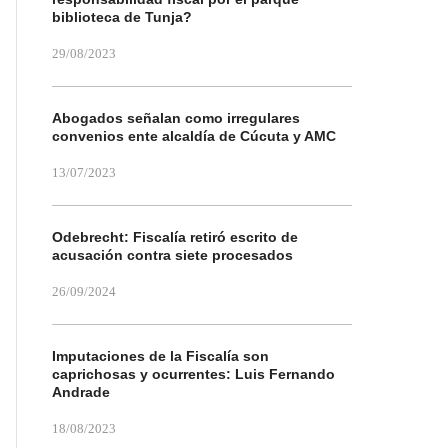
biblioteca de Tunja?
29/08/2023
Abogados señalan como irregulares
convenios ente alcaldía de Cúcuta y AMC
13/07/2023
Odebrecht: Fiscalía retiró escrito de
acusación contra siete procesados
26/09/2024
Imputaciones de la Fiscalía son
caprichosas y ocurrentes: Luis Fernando
Andrade
18/08/2023