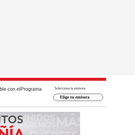
Selecciona tu emisora
ble con el
Programa
Elige tu emisora