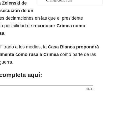
Crimea como rusa
 Zelenski de
onsecución de un
tes declaraciones en las que el presidente
a posibilidad de
reconocer Crimea como
usa
.
iltrado a los medios, la
Casa Blanca
propondrá
almente como rusa a Crimea
como parte de las
guerra.
 completa aquí:
06:39