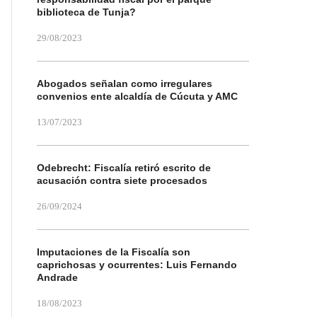
biblioteca de Tunja?
29/08/2023
Abogados señalan como irregulares
convenios ente alcaldía de Cúcuta y AMC
13/07/2023
Odebrecht: Fiscalía retiró escrito de
acusación contra siete procesados
26/09/2024
Imputaciones de la Fiscalía son
caprichosas y ocurrentes: Luis Fernando
Andrade
18/08/2023