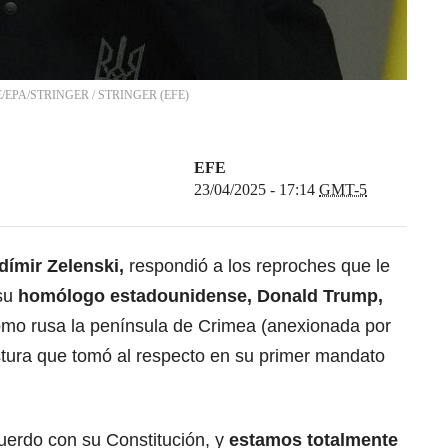
 EFE/EPA/STRINGER
/
STRINGER
(
EFE
)
EFE
23/04/2025 - 17:14
GMT-5
dímir Zelenski
,
respondió a los reproches que le
 su
homólogo estadounidense,
Donald Trump
,
omo rusa la península de Crimea (anexionada por
stura que tomó al respecto en su primer mandato
uerdo con su Constitución, y
estamos totalmente