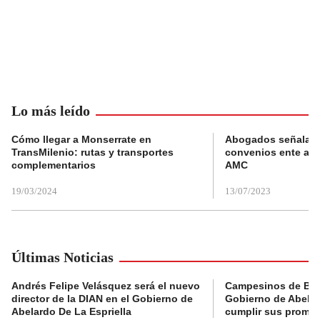
Lo más leído
Cómo llegar a Monserrate en
Abogados señalan 
TransMilenio: rutas y transportes
convenios ente alc
complementarios
AMC
19/03/2024
13/07/2023
Últimas Noticias
Andrés Felipe Velásquez será el nuevo
Campesinos de Boy
director de la DIAN en el Gobierno de
Gobierno de Abelard
Abelardo De La Espriella
cumplir sus prome