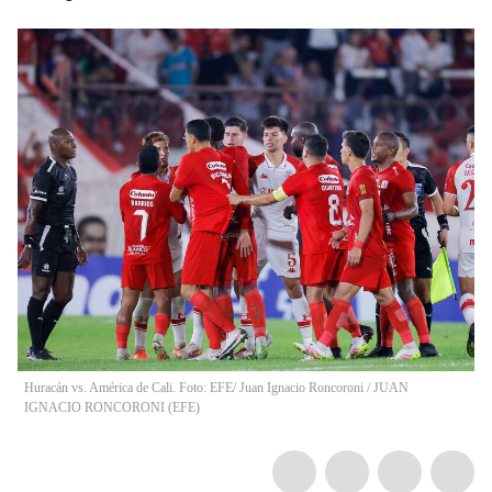
Huracán vs. América de Cali. Foto: EFE/ Juan Ignacio Roncoroni
/
JUAN
IGNACIO RONCORONI
(
EFE
)