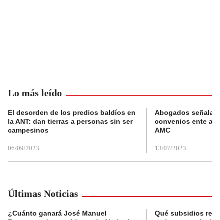
Lo más leído
El desorden de los predios baldíos en
Abogados señalan 
la ANT: dan tierras a personas sin ser
convenios ente alc
campesinos
AMC
06/09/2023
13/07/2023
Últimas Noticias
¿Cuánto ganará José Manuel
Qué subsidios reci