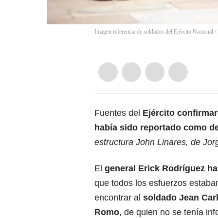
Imagen referencia de soldados del Ejército Nacional 
Fuentes del
Ejército confirma
había sido reportado como d
estructura John Linares, de Jor
El
general Erick Rodríguez ha
que todos los esfuerzos estaba
encontrar al
soldado Jean Car
Romo
, de quien no se tenía in