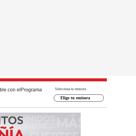
Selecciona tu emisora
ble con el
Programa
Elige tu emisora