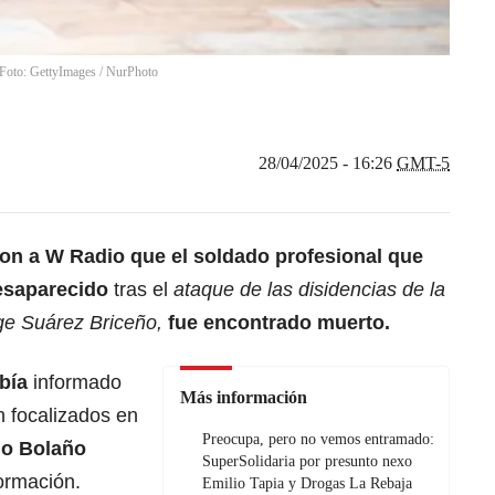
/ Foto: GettyImages
/
NurPhoto
28/04/2025 - 16:26
GMT-5
ron a W Radio que el soldado profesional que
esaparecido
tras el
ataque de las disidencias de la
ge Suárez Briceño,
fue encontrado muerto.
bía
informado
Más información
n focalizados en
Preocupa, pero no vemos entramado:
lo Bolaño
SuperSolidaria por presunto nexo
formación.
Emilio Tapia y Drogas La Rebaja